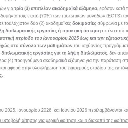
δών για
τρία (3) επιπλέον ακαδημαϊκά εξάμηνα
, εφόσον κατά 
εβδομήντα τοις εκατό (70%) των πιστωτικών μονάδων (ECTS) τ
 σε τουλάχιστον δύο (2) ακαδημαϊκές
δοκιμασίες
σύμφωνα με το
ξη διπλωματικής εργασίας ή πρακτική άσκηση
σε ένα από τ
ταστική περίοδο του Ιανουαρίου 2025 έως και την εξεταστι
πιτυχώς στο σύνολο των μαθημάτων
του ισχύοντος προγράμμ
 διπλωματικής εργασίας για τη λήψη διπλώματος
, δεν απαι
σσερα (4) προηγούμενα ακαδημαϊκά εξάμηνα για την παράταση 
και αφορά στην ολοκλήρωση του εκκρεμούς σταδίου της εκπόν
ς
.
ου 2025, Ιανουαρίου 2026, και Ιουνίου 2026 περιλαμβάνονται και
 η υποβολή αίτησης για μερική φοίτηση και η διακοπή της φοίτη