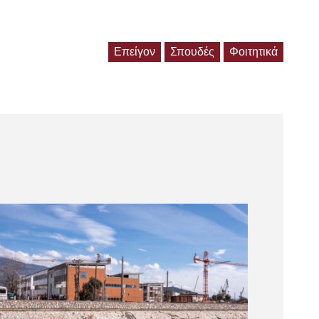
Επείγον
Σπουδές
Φοιτητικά