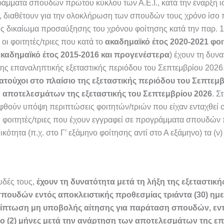
γράμματα σπουδών πρώτου κύκλου των Α.Ε.Ι., κατά την έναρξη ισ
 διαθέτουν για την ολοκλήρωση των σπουδών τους χρόνο ίσο πρ
ρίς δικαίωμα προσαύξησης του χρόνου φοίτησης κατά την παρ.
οι φοιτητές/τριες που κατά το
ακαδημαϊκό έτος 2020-2021 φο
καδημαϊκό έτος 2015-2016 και προγενέστερα
) έχουν τη δυν
ης επαναληπτικής εξεταστικής περιόδου του Σεπτεμβρίου 2026.
ατούχοι στο πλαίσιο της εξεταστικής περιόδου του Σεπτεμβ
ν αποτελεσμάτων της εξεταστικής του Σεπτεμβρίου 2026
.
Στ
θούν υπόψη περιπτώσεις φοιτητών/τριών που είχαν ενταχθεί σ
ις φοιτητές/τριες που έχουν εγγραφεί σε προγράμματα σπουδών 
ικότητα (π.χ. στο Γ’ εξάμηνο φοίτησης αντί στο Α εξάμηνο) τα (
υδές τους,
έχουν τη δυνατότητα μετά τη λήξη της εξεταστικ
πουδών εντός αποκλειστικής προθεσμίας τριάντα (30) η
ερίπτωση μη υποβολής αίτησης για παράταση σπουδών, εν
ο (2) μήνες μετά την ανάρτηση των αποτελεσμάτων της επ