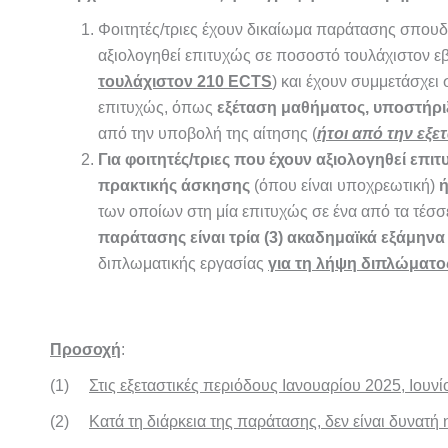
Φοιτητές/τριες έχουν δικαίωμα παράτασης σπου
αξιολογηθεί επιτυχώς σε ποσοστό τουλάχιστον 
τουλάχιστον 210 ECTS
) και έχουν συμμετάσχει
επιτυχώς, όπως
εξέταση μαθήματος, υποστήρι
από την υποβολή της αίτησης (
ήτοι από την εξε
Για φοιτητές/τριες που έχουν αξιολογηθεί ε
πρακτικής άσκησης
(όπου είναι υποχρεωτική)
ή
των οποίων στη μία επιτυχώς σε ένα από τα τέ
παράτασης είναι τρία (3) ακαδημαϊκά εξάμηνα
διπλωματικής εργασίας
για τη λήψη διπλώματο
Προσοχή
:
(1)
Στις εξεταστικές περιόδους Ιανουαρίου 2025, Ιουνί
(2)
Κατά τη διάρκεια της παράτασης, δεν είναι δυνατή