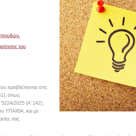
 σπουδών.
φοίτησης του
που προβλέπονται στις
41), όπως
 5224/2025 (Α’ 142),
ου ΥΠΑΙΘΑ, και με
ασία, σας