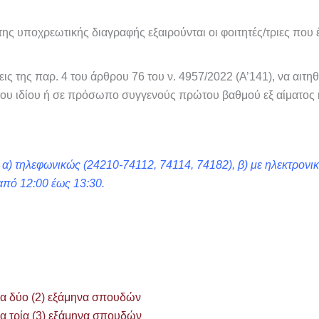
 της υποχρεωτικής διαγραφής εξαιρούνται οι φοιτητές/τριες που
εις της παρ. 4 του άρθρου 76 του ν. 4957/2022 (Α’141), να αιτ
υ ιδίου ή σε πρόσωπο συγγενούς πρώτου βαθμού εξ αίματος ή 
 α) τηλεφωνικώς (24210-74112, 74114, 74182), β) με ηλεκτρονικ
από 12:00 έως 13:30.
δύο (2) εξάμηνα σπουδών
τρία (3) εξάμηνα σπουδών