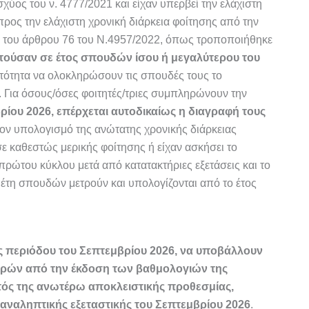
χύος του ν. 4777/2021 και είχαν υπερβεί την ελάχιστη
ος την ελάχιστη χρονική διάρκεια φοίτησης από την
 1 του άρθρου 76 του Ν.4957/2022, όπως τροποποιήθηκε
ιτούσαν σε έτος σπουδών ίσου ή μεγαλύτερου του
ατότητα να ολοκληρώσουν τις σπουδές τους το
 Για όσους/όσες φοιτητές/τριες συμπληρώνουν την
ρίου 2026, επέρχεται αυτοδικαίως η διαγραφή τους
ον υπολογισμό της ανώτατης χρονικής διάρκειας
ε καθεστώς μερικής φοίτησης ή είχαν ασκήσει το
πρώτου κύκλου μετά από κατατακτήριες εξετάσεις και το
ν) έτη σπουδών μετρούν και υπολογίζονται από το έτος
ής περιόδου του Σεπτεμβρίου 2026, να υποβάλλουν
μερών από την έκδοση των βαθμολογιών της
τός της ανωτέρω αποκλειστικής προθεσμίας,
αναληπτικής εξεταστικής του Σεπτεμβρίου 2026
.