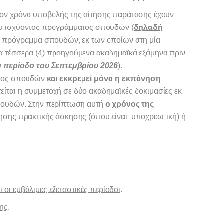
τον χρόνο υποβολής της αίτησης παράτασης έχουν
ου ισχύοντος προγράμματος σπουδών (
δηλαδή
 πρόγραμμα σπουδών, εκ των οποίων στη μία
α τέσσερα (4) προηγούμενα ακαδημαϊκά εξάμηνα πριν
κή περίοδο του Σεπτεμβρίου 2026
).
ατος σπουδών
και εκκρεμεί μόνο η εκπόνηση
τείται η συμμετοχή σε δύο ακαδημαϊκές δοκιμασίες εκ
σπουδών. Στην περίπτωση αυτή
ο χρόνος της
ησης πρακτικής άσκησης (όπου είναι υποχρεωτική) ή
 οι εμβόλιμες εξεταστικές περίοδοι
.
σης
.