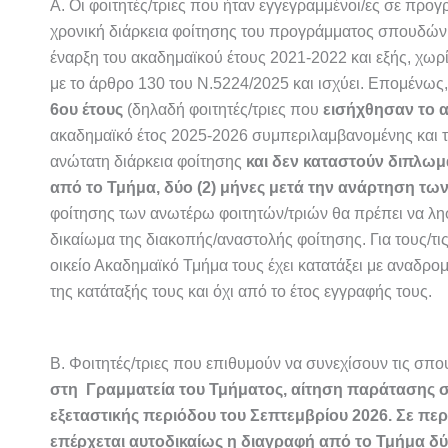
Α. Οι φοιτητές/τριες που ήταν εγγεγραμμένοι/ες σε προ
χρονική διάρκεια φοίτησης του προγράμματος σπουδών,
έναρξη του ακαδημαϊκού έτους 2021-2022 και εξής, χω
με το άρθρο 130 του Ν.5224/2025 και ισχύει. Επομένως, 
6ου έτους
(δηλαδή φοιτητές/τριες που
εισήχθησαν το α
ακαδημαϊκό έτος 2025-2026 συμπεριλαμβανομένης και τ
ανώτατη διάρκεια φοίτησης
και δεν καταστούν διπλωμ
από το Τμήμα, δύο (2) μήνες μετά την ανάρτηση τω
φοίτησης των ανωτέρω φοιτητών/τριών θα πρέπει να ληφ
δικαίωμα της διακοπής/αναστολής φοίτησης.
Για τους/τ
οικείο Ακαδημαϊκό Τμήμα τους έχει κατατάξει με αναδρομ
της κατάταξής τους και όχι από το έτος εγγραφής τους.
Β. Φοιτητές/τριες που επιθυμούν να συνεχίσουν τις σπο
στη Γραμματεία του Τμήματος, αίτηση παράτασης σ
εξεταστικής περιόδου του Σεπτεμβρίου 2026. Σε π
επέρχεται αυτοδικαίως η διαγραφή από το Τμήμα δύ