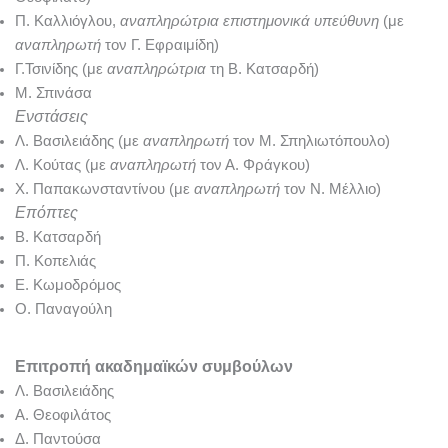
Π. Καλλιόγλου,
αναπληρώτρια επιστημονικά υπεύθυνη
(με
αναπληρωτή
τον Γ. Εφραιμίδη)
Γ.Τσινίδης
(με
αναπληρώτρια
τη Β. Κατσαρδή)
Μ. Σπινάσα
Ενστάσεις
Λ. Βασιλειάδης
(με
αναπληρωτή
τον Μ. Σπηλιωτόπουλο)
Λ. Κούτας
(με
αναπληρωτή
τον Α. Φράγκου)
Χ. Παπακωνσταντίνου
(με
αναπληρωτή
τον Ν. Μέλλιο)
Επόπτες
Β. Κατσαρδή
Π. Κοπελιάς
Ε. Κωμοδρόμος
Ο. Παναγούλη
Επιτροπή ακαδημαϊκών συμβούλων
Λ. Βασιλειάδης
Α. Θεοφιλάτος
Δ. Παντούσα