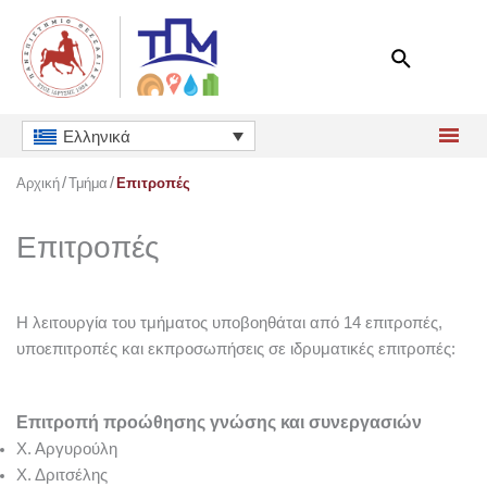
Μετάβαση
στο
περιεχόμενο
Ελληνικά
Αρχική
Τμήμα
Επιτροπές
Επιτροπές
Η λειτουργία του τμήματος υποβοηθάται από 14 επιτροπές,
υποεπιτροπές και εκπροσωπήσεις σε ιδρυματικές επιτροπές:
Επιτροπή προώθησης γνώσης και συνεργασιών
Χ. Αργυρούλη
Χ. Δριτσέλης