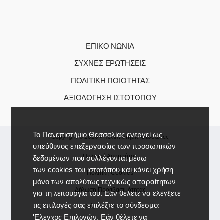
ΕΠΙΚΟΙΝΩΝΊΑ
ΣΥΧΝΕΣ ΕΡΩΤΗΣΕΙΣ
ΠΟΛΙΤΙΚΉ ΠΟΙΌΤΗΤΑΣ
ΑΞΙΟΛΌΓΗΣΗ ΙΣΤΌΤΟΠΟΥ
Το Πανεπιστήμιο Θεσσαλίας ενεργεί ως
Copyright © 2026 -
Πανεπιστήμιο Θεσσαλίας
υπεύθυνος επεξεργασίας των προσωπικών
Πολιτική Απορρήτου
δεδομένων που συλλέγονται μέσω
των cookies του ιστοτόπου και κάνει χρήση
Πολιτική Cookies
μόνο των απολύτως τεχνικώς απαραίτητων
Δήλωση Προσβασιμότητας
για τη λειτουργία του. Εάν θέλετε να ελέγξετε
τις επιλογές σας επιλέξτε το σύνδεσμο:
Χάρτης Ιστοτόπου
'Ελεγχος Επιλογών
. Εάν θέλετε να