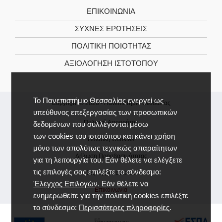
ΕΠΙΚΟΙΝΩΝΊΑ
ΣΥΧΝΕΣ ΕΡΩΤΗΣΕΙΣ
ΠΟΛΙΤΙΚΉ ΠΟΙΌΤΗΤΑΣ
ΑΞΙΟΛΌΓΗΣΗ ΙΣΤΌΤΟΠΟΥ
Το Πανεπιστήμιο Θεσσαλίας ενεργεί ως
Copyright © 2026 -
Πανεπιστήμιο Θεσσαλίας
υπεύθυνος επεξεργασίας των προσωπικών
Πολιτική Απορρήτου
δεδομένων που συλλέγονται μέσω
των cookies του ιστοτόπου και κάνει χρήση
Πολιτική Cookies
μόνο των απολύτως τεχνικώς απαραίτητων
Δήλωση Προσβασιμότητας
για τη λειτουργία του. Εάν θέλετε να ελέγξετε
τις επιλογές σας επιλέξτε το σύνδεσμο:
Χάρτης Ιστοτόπου
'Ελεγχος Επιλογών
. Εάν θέλετε να
Επικοινωνία
ενημερωθείτε για την πολιτική cookies επιλέξτε
το σύνδεσμο:
Περισσότερες πληροφορίες
.