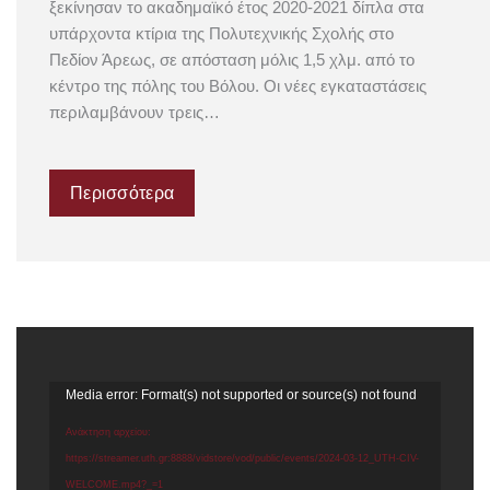
ξεκίνησαν το ακαδημαϊκό έτος 2020-2021 δίπλα στα
υπάρχοντα κτίρια της Πολυτεχνικής Σχολής στο
Πεδίον Άρεως, σε απόσταση μόλις 1,5 χλμ. από το
κέντρο της πόλης του Βόλου. Οι νέες εγκαταστάσεις
περιλαμβάνουν τρεις…
Περισσότερα
Πρόγραμμα
Media error: Format(s) not supported or source(s) not found
Αναπαραγωγής
Ανάκτηση αρχείου:
Βίντεο
https://streamer.uth.gr:8888/vidstore/vod/public/events/2024-03-12_UTH-CIV-
WELCOME.mp4?_=1