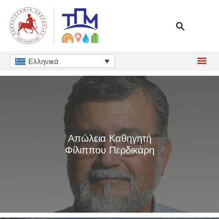
Μετάβαση
στο
περιεχόμενο
Ελληνικά
Απώλεια Καθηγητή
Φίλιππου Περδικάρη