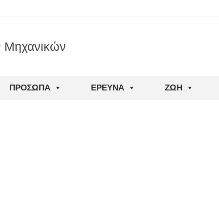
ν Μηχανικών
ΠΡΌΣΩΠΑ
ΈΡΕΥΝΑ
ΖΩΉ