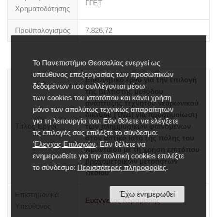
ΓΓΕΤ
Χρηματοδότησης
Προϋπολογισμός
7.826,72
Το Πανεπιστήμιο Θεσσαλίας ενεργεί ως
υπεύθυνος επεξεργασίας των προσωπικών
Ερευνητικό έργο για την επιλογή
δεδομένων που συλλέγονται μέσω
της βέλτιστης μεθόδου
των cookies του ιστοτόπου και κάνει χρήση
ανάπτυξης τεχνητού νευρωνικού
μόνο των απολύτως τεχνικώς απαραίτητων
δικτύου (ΤΝΔ) για προσομοίωση
για τη λειτουργία του. Εάν θέλετε να ελέγξετε
Τίτλος Έργου
των πλημμυρικών φαινομένων
τις επιλογές σας επιλέξτε το σύνδεσμο:
στον αστικό ιστό της πόλης του
'Ελεγχος Επιλογών
. Εάν θέλετε να
Αμύνταιου με τη χρήση επιτόπου
ενημερωθείτε για την πολιτική cookies επιλέξτε
βροχομετρικών μετρήσεων
το σύνδεσμο:
Περισσότερες πληροφορίες
.
πεδίου
Έχω ενημερωθεί
Επιστημονικά
Ευάγγελος Κεραμάρης
Υπεύθυνος