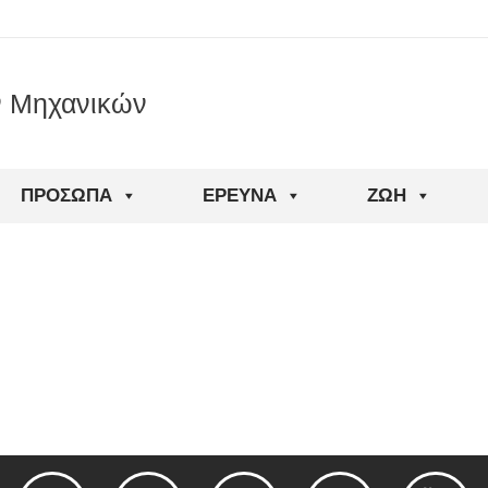
ν Μηχανικών
ΠΡΌΣΩΠΑ
ΈΡΕΥΝΑ
ΖΩΉ