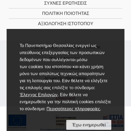
ΣΥΧΝΕΣ ΕΡΩΤΗΣΕΙΣ
ΠΟΛΙΤΙΚΉ ΠΟΙΌΤΗΤΑΣ
ΑΞΙΟΛΌΓΗΣΗ ΙΣΤΌΤΟΠΟΥ
Το Πανεπιστήμιο Θεσσαλίας ενεργεί ως
Copyright © 2026 -
Πανεπιστήμιο Θεσσαλίας
υπεύθυνος επεξεργασίας των προσωπικών
Πολιτική Απορρήτου
δεδομένων που συλλέγονται μέσω
των cookies του ιστοτόπου και κάνει χρήση
Πολιτική Cookies
μόνο των απολύτως τεχνικώς απαραίτητων
Δήλωση Προσβασιμότητας
για τη λειτουργία του. Εάν θέλετε να ελέγξετε
τις επιλογές σας επιλέξτε το σύνδεσμο:
Χάρτης Ιστοτόπου
'Ελεγχος Επιλογών
. Εάν θέλετε να
Επικοινωνία
ενημερωθείτε για την πολιτική cookies επιλέξτε
το σύνδεσμο:
Περισσότερες πληροφορίες
.
Έχω ενημερωθεί