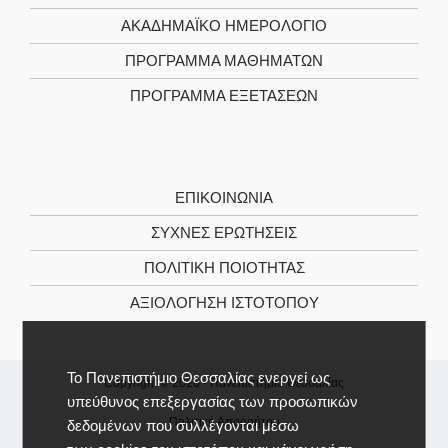
ΑΚΑΔΗΜΑΪΚΌ ΗΜΕΡΟΛΌΓΙΟ
ΠΡΌΓΡΑΜΜΑ ΜΑΘΗΜΆΤΩΝ
ΠΡΌΓΡΑΜΜΑ ΕΞΕΤΆΣΕΩΝ
ΕΠΙΚΟΙΝΩΝΊΑ
ΣΥΧΝΕΣ ΕΡΩΤΗΣΕΙΣ
ΠΟΛΙΤΙΚΉ ΠΟΙΌΤΗΤΑΣ
ΑΞΙΟΛΌΓΗΣΗ ΙΣΤΌΤΟΠΟΥ
Το Πανεπιστήμιο Θεσσαλίας ενεργεί ως
Copyright © 2026 -
Πανεπιστήμιο Θεσσαλίας
υπεύθυνος επεξεργασίας των προσωπικών
Πολιτική Απορρήτου
δεδομένων που συλλέγονται μέσω