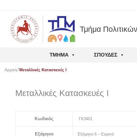
Μετάβαση
στο
περιεχόμενο
Τμήμα Πολιτικώ
ΤΜΉΜΑ
ΣΠΟΥΔΈΣ
Αρχική
Μεταλλικές Κατασκευές Ι
Μεταλλικές Κατασκευές Ι
Κωδικός
ΓΚ3401
Εξάμηνο
Εξάμηνο 6 – Εαρινό