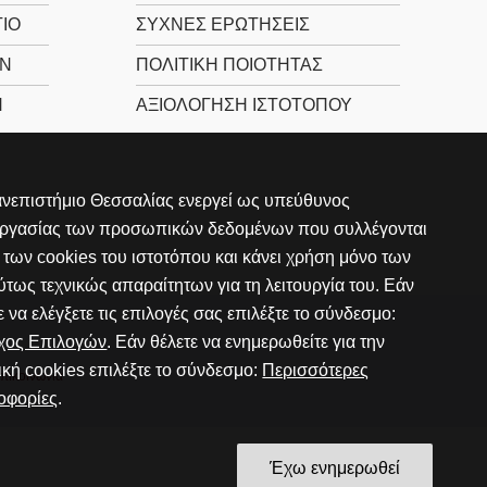
ΙΟ
ΣΥΧΝΕΣ ΕΡΩΤΗΣΕΙΣ
Ν
ΠΟΛΙΤΙΚΉ ΠΟΙΌΤΗΤΑΣ
Ν
ΑΞΙΟΛΌΓΗΣΗ ΙΣΤΌΤΟΠΟΥ
νεπιστήμιο Θεσσαλίας ενεργεί ως υπεύθυνος
εργασίας των προσωπικών δεδομένων που συλλέγονται
των cookies του ιστοτόπου και κάνει χρήση μόνο των
τως τεχνικώς απαραίτητων για τη λειτουργία του. Εάν
ε να ελέγξετε τις επιλογές σας επιλέξτε το σύνδεσμο:
γχος Επιλογών
. Εάν θέλετε να ενημερωθείτε για την
ική cookies επιλέξτε το σύνδεσμο:
Περισσότερες
πικοινωνία
οφορίες
.
Έχω ενημερωθεί