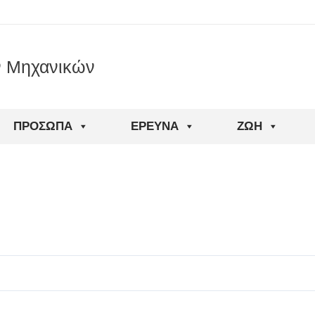
ν Μηχανικών
ΠΡΌΣΩΠΑ
ΈΡΕΥΝΑ
ΖΩΉ