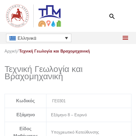
Μετάβαση
στο
περιεχόμενο
Ελληνικά
Αρχική
Τεχνική Γεωλογία και Βραχομηχανική
Τεχνική Γεωλογία και
Βραχομηχανική
Κωδικός
ΓΕ0301
Εξάμηνο
Εξάμηνο 8 – Εαρινό
Είδος
Υποχρεωτικό Κατεύθυνσης
Μαθήματος