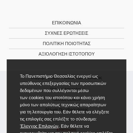
ΕΠΙΚΟΙΝΩΝΊΑ
ΣΥΧΝΕΣ ΕΡΩΤΗΣΕΙΣ
ΠΟΛΙΤΙΚΉ ΠΟΙΌΤΗΤΑΣ
ΑΞΙΟΛΌΓΗΣΗ ΙΣΤΌΤΟΠΟΥ
Το Πανεπιστήμιο Θεσσαλίας ενεργεί ως
Copyright © 2026 -
Πανεπιστήμιο Θεσσαλίας
υπεύθυνος επεξεργασίας των προσωπικών
Πολιτική Απορρήτου
δεδομένων που συλλέγονται μέσω
των cookies του ιστοτόπου και κάνει χρήση
Πολιτική Cookies
μόνο των απολύτως τεχνικώς απαραίτητων
Δήλωση Προσβασιμότητας
για τη λειτουργία του. Εάν θέλετε να ελέγξετε
τις επιλογές σας επιλέξτε το σύνδεσμο:
Χάρτης Ιστοτόπου
'Ελεγχος Επιλογών
. Εάν θέλετε να
Επικοινωνία