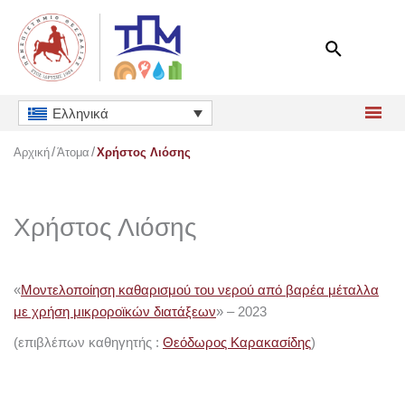
Μετάβαση
στο
περιεχόμενο
Ελληνικά
Αρχική
Άτομα
Χρήστος Λιόσης
Χρήστος Λιόσης
«
Μοντελοποίηση καθαρισμού του νερού από βαρέα μέταλλα
με χρήση μικροροϊκών διατάξεων
» – 2023
(επιβλέπων καθηγητής :
Θεόδωρος Καρακασίδης
)