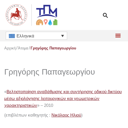
Μετάβαση
στο
περιεχόμενο
Ελληνικά
Αρχική
Άτομα
Γρηγόρης Παπαγεωργίου
Γρηγόρης Παπαγεωργίου
«
Βελτιστοποίηση αναβάθμισης και συντήρησης οδικού δικτύου
μέσω αξιολόγησης λειτουργικών και γεωμετρικών
χαρακτηριστικών
» – 2010
(επιβλέπων καθηγητής :
Νικόλαος Ηλιού
)