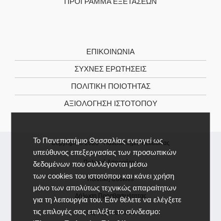
ΠΡΌΓΡΑΜΜΑ ΕΞΕΤΆΣΕΩΝ
ΕΠΙΚΟΙΝΩΝΊΑ
ΣΥΧΝΕΣ ΕΡΩΤΗΣΕΙΣ
ΠΟΛΙΤΙΚΉ ΠΟΙΌΤΗΤΑΣ
ΑΞΙΟΛΌΓΗΣΗ ΙΣΤΌΤΟΠΟΥ
Το Πανεπιστήμιο Θεσσαλίας ενεργεί ως
Copyright © 2026 -
Πανεπιστήμιο Θεσσαλίας
υπεύθυνος επεξεργασίας των προσωπικών
Πολιτική Απορρήτου
δεδομένων που συλλέγονται μέσω
των cookies του ιστοτόπου και κάνει χρήση
Πολιτική Cookies
μόνο των απολύτως τεχνικώς απαραίτητων
Δήλωση Προσβασιμότητας
για τη λειτουργία του. Εάν θέλετε να ελέγξετε
τις επιλογές σας επιλέξτε το σύνδεσμο:
Χάρτης Ιστοτόπου