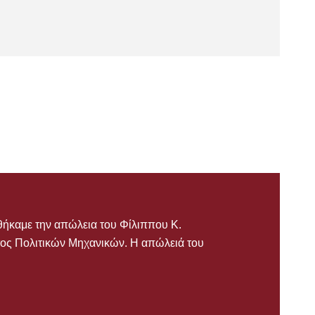
θήκαμε την απώλεια του Φίλιππου Κ.
ος Πολιτικών Μηχανικών. Η απώλειά του