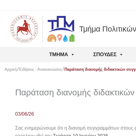
Μετάβαση
στο
περιεχόμενο
Τμήμα Πολιτικώ
ΤΜΉΜΑ
ΣΠΟΥΔΈΣ
Αρχική
Ειδήσεις - Ανακοινώσεις
Παράταση διανομής διδακτικών συγγ
Παράταση διανομής διδακτικών
03/06/26
Σας ενημερώνουμε ότι η διανομή συγγραμμάτων στους φ
ολοκληρωθεί την
Τετάρτη
10 Ιουνίου 2026
.