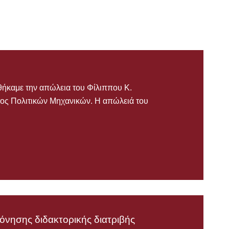
θήκαμε την απώλεια του Φίλιππου Κ.
ος Πολιτικών Μηχανικών. Η απώλειά του
νησης διδακτορικής διατριβής