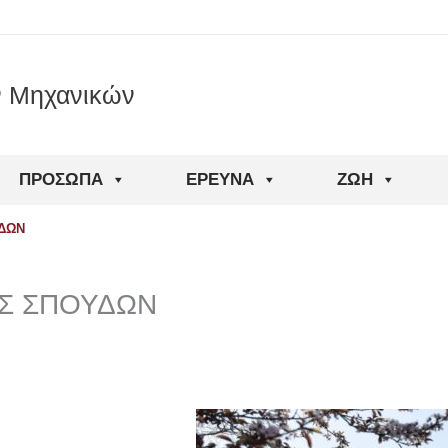
ν Μηχανικών
ΠΡΌΣΩΠΑ
ΈΡΕΥΝΑ
ΖΩΉ
ΥΔΩΝ
ΙΣ ΣΠΟΥΔΩΝ