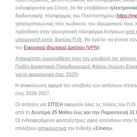
ενδιαφέρονται για Σίτιση, ότι θα υποβάλουν
ηλεκτρονι
διαδικτυακής πλατφόρμας του Πανεπιστημίου (
https://m
χρησιμοποιώντας τους κωδικούς του ιδρυματικού τους 
πρόσβαση στην ηλεκτρονική πλατφόρμα Αιτήσεων
από 
υπολογιστή εκτός δικτύου Π.Θ.
, θα πρέπει να γίνεται σ
του
Εικονικού Ιδιωτικού Δικτύου (VPN)
.
Απαραίτητη προϋπόθεση πριν την υποβολή της αίτησης εί
Πράξη Διοικητικού Προσδιορισμού Φόρου (πρώην Εκκα
για το φορολογικό έτος 2025)
Η ανακοίνωση αφορά την υποβολή των αιτήσεων σίτισης
έτος 2026-2027.
Οι αιτήσεις για
ΣΙΤΙΣΗ
αφορούν όλες τις πόλεις του Π.Θ.
από τη
Δευτέρα 25 Μαΐου έως και την Παρασκευή 31 Ι
Οι
ενδιαφερόμενοι φοιτητές/τριες αφού εισέλθουν στην
επιλέξουν
αποκλειστικά
την ένδειξη
«Σίτιση».