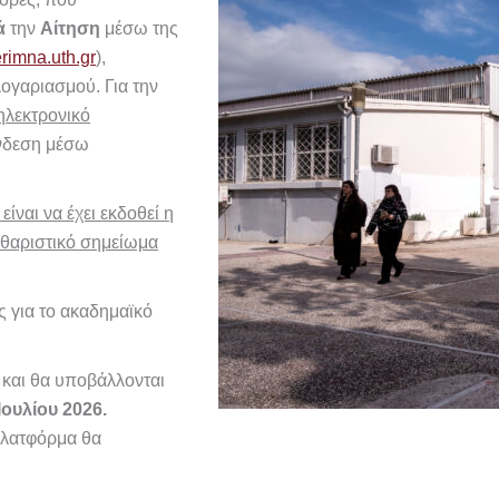
κά
την
Αίτηση
μέσω της
erimna.uth.gr
),
λογαριασμού.
Για την
ηλεκτρονικό
ύνδεση μέσω
ναι να έχει εκδοθεί η
θαριστικό σημείωμα
 για το ακαδημαϊκό
 και θα υποβάλλονται
ουλίου 2026.
 πλατφόρμα θα