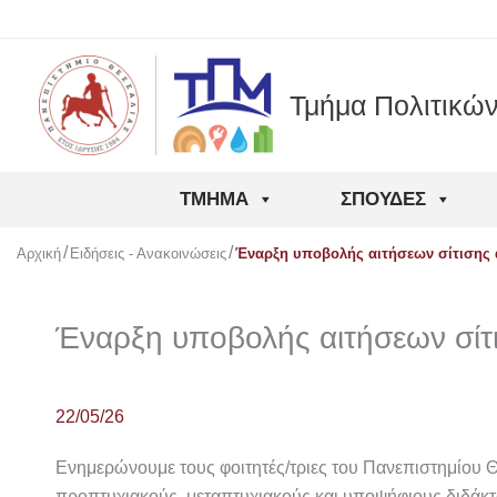
Μετάβαση
στο
περιεχόμενο
Τμήμα Πολιτικώ
ΤΜΉΜΑ
ΣΠΟΥΔΈΣ
Αρχική
Ειδήσεις - Ανακοινώσεις
Έναρξη υποβολής αιτήσεων σίτισης α
Έναρξη υποβολής αιτήσεων σίτ
22/05/26
Ενημερώνουμε τους φοιτητές/τριες του Πανεπιστημίου 
προπτυχιακούς, μεταπτυχιακούς και υποψήφιους διδάκτ