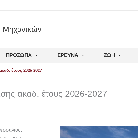
ν Μηχανικών
ΠΡΌΣΩΠΑ
ΈΡΕΥΝΑ
ΖΩΉ
καδ. έτους 2026-2027
ισης ακαδ. έτους 2026-2027
Θεσσαλίας,
ορες, που