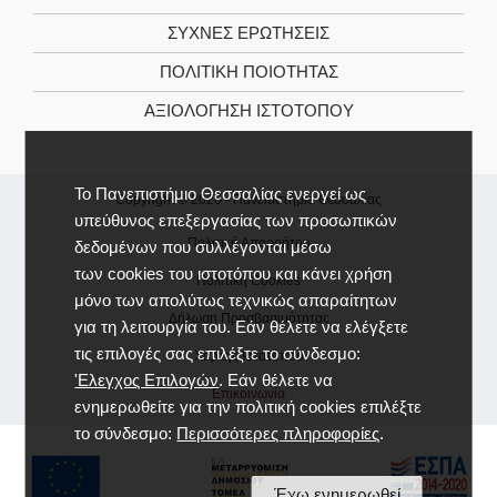
ΣΥΧΝΕΣ ΕΡΩΤΗΣΕΙΣ
ΠΟΛΙΤΙΚΉ ΠΟΙΌΤΗΤΑΣ
ΑΞΙΟΛΌΓΗΣΗ ΙΣΤΌΤΟΠΟΥ
Το Πανεπιστήμιο Θεσσαλίας ενεργεί ως
Copyright © 2026 -
Πανεπιστήμιο Θεσσαλίας
υπεύθυνος επεξεργασίας των προσωπικών
Πολιτική Απορρήτου
δεδομένων που συλλέγονται μέσω
των cookies του ιστοτόπου και κάνει χρήση
Πολιτική Cookies
μόνο των απολύτως τεχνικώς απαραίτητων
Δήλωση Προσβασιμότητας
για τη λειτουργία του. Εάν θέλετε να ελέγξετε
τις επιλογές σας επιλέξτε το σύνδεσμο:
Χάρτης Ιστοτόπου
'Ελεγχος Επιλογών
. Εάν θέλετε να
Επικοινωνία
ενημερωθείτε για την πολιτική cookies επιλέξτε
το σύνδεσμο:
Περισσότερες πληροφορίες
.
Έχω ενημερωθεί