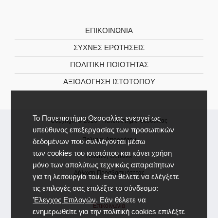
ΕΠΙΚΟΙΝΩΝΊΑ
ΣΥΧΝΕΣ ΕΡΩΤΗΣΕΙΣ
ΠΟΛΙΤΙΚΉ ΠΟΙΌΤΗΤΑΣ
ΑΞΙΟΛΌΓΗΣΗ ΙΣΤΌΤΟΠΟΥ
Το Πανεπιστήμιο Θεσσαλίας ενεργεί ως
Copyright © 2026 -
Πανεπιστήμιο Θεσσαλίας
υπεύθυνος επεξεργασίας των προσωπικών
Πολιτική Απορρήτου
δεδομένων που συλλέγονται μέσω
των cookies του ιστοτόπου και κάνει χρήση
Πολιτική Cookies
μόνο των απολύτως τεχνικώς απαραίτητων
Δήλωση Προσβασιμότητας
για τη λειτουργία του. Εάν θέλετε να ελέγξετε
τις επιλογές σας επιλέξτε το σύνδεσμο:
Χάρτης Ιστοτόπου
'Ελεγχος Επιλογών
. Εάν θέλετε να
Επικοινωνία
ενημερωθείτε για την πολιτική cookies επιλέξτε